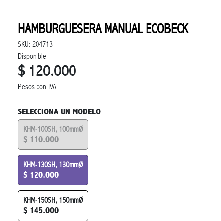
HAMBURGUESERA MANUAL ECOBECK
SKU: 204713
Disponible
$ 120.000
Pesos con IVA
SELECCIONA UN MODELO
KHM-100SH, 100mmØ
$ 110.000
KHM-130SH, 130mmØ
$ 120.000
KHM-150SH, 150mmØ
$ 145.000