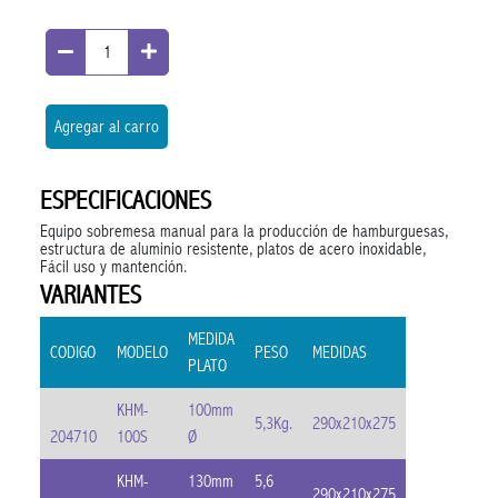
Agregar al carro
ESPECIFICACIONES
Equipo sobremesa manual para la producción de hamburguesas,
estructura de aluminio resistente, platos de acero inoxidable,
Fácil uso y mantención.
VARIANTES
MEDIDA
CODIGO
MODELO
PESO
MEDIDAS
PLATO
KHM-
100mm
5,3Kg.
290x210x275
204710
100S
Ø
KHM-
130mm
5,6
290x210x275