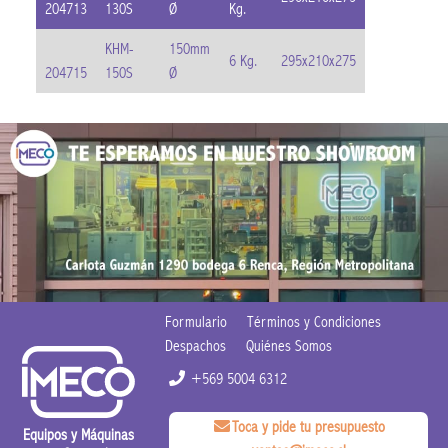
204713
130S
Ø
Kg.
KHM-
150mm
6 Kg.
295x210x275
204715
150S
Ø
Formulario
Términos y Condiciones
Despachos
Quiénes Somos
+569 5004 6312
Toca y pide tu presupuesto
Equipos y Máquinas