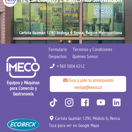
Formulario
Términos y Condiciones
Despachos
Quiénes Somos
+569 5004 6312
Toca y pide tu presupuesto
Equipos y Máquinas
ventas@imeco.cl
para Comercio y
Gastronomía
Carlota Guzmán 1290, Módulo 6, Renca
Toca para ver en Google Maps