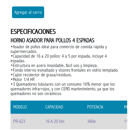
Agregar al carro
ESPECIFICACIONES
HORNO ASADOR PARA POLLOS 4 ESPADAS
•Asador de pollos ideal para comercio de comida rápida y
supermercados.
•Capacidad de 16 a 20 pollos: 4 a 5 por espada, incluye 4
espadas.
•Estructura en acero inoxidable, fácil uso y limpieza.
•Fondo interno esmaltado y visores frontales en vidrio templado.
•Cajón recolector de grasa/residuos.
•Motor 1/4 HP.
•3 Quemadores tubulares con un consumo 16% menor que los
quemadores infrarrojos, y con CERO mantenimiento, ya que los
quemadores no son cerámicos.
MODELO
CAPACIDAD
POTENCIA
MED
PR-623
16 A 20 Uni
360w
113