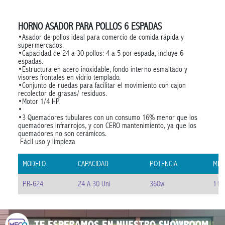
HORNO ASADOR PARA POLLOS 6 ESPADAS
•Asador de pollos ideal para comercio de comida rápida y
supermercados.
•Capacidad de 24 a 30 pollos: 4 a 5 por espada, incluye 6
espadas.
•Estructura en acero inoxidable, fondo interno esmaltado y
visores frontales en vidrio templado.
•Conjunto de ruedas para facilitar el movimiento con cajon
recolector de grasas/ residuos.
•Motor 1/4 HP.
•
•3 Quemadores tubulares con un consumo 16% menor que los
quemadores infrarrojos, y con CERO mantenimiento, ya que los
quemadores no son cerámicos.
Fácil uso y limpieza
MODELO
CAPACIDAD
POTENCIA
MED
PR-624
24 A 30 Uni
360w
113