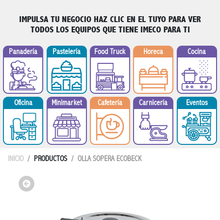
IMPULSA TU NEGOCIO
HAZ CLIC EN EL TUYO PARA VER
TODOS LOS EQUIPOS QUE TIENE IMECO PARA TI
Panadería
Pastelería
Food Truck
Horeca
Cocina
Minimarket
Oficina
Cafetería
Carnicería
Eventos
INICIO
PRODUCTOS
OLLA SOPERA ECOBECK