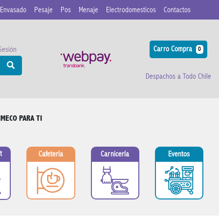
Envasado
Pesaje
Pos
Menaje
Electrodomesticos
Contactos
Carro Compra
 Sesión
0
Despachos a Todo Chile
IMECO PARA TI
t
Cafetería
Carnicería
Eventos