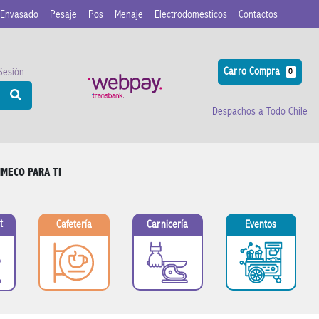
Envasado
Pesaje
Pos
Menaje
Electrodomesticos
Contactos
Carro Compra
 Sesión
0
Despachos a Todo Chile
IMECO PARA TI
t
Cafetería
Carnicería
Eventos