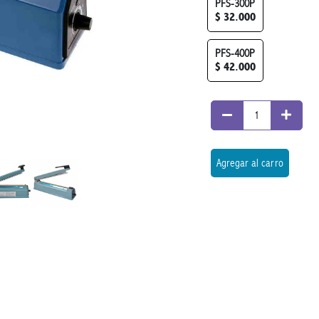
PFS-300P
$ 32.000
PFS-400P
$ 42.000
Agregar al carro